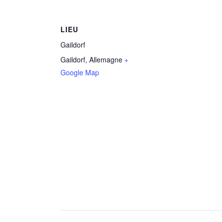
LIEU
Gaildorf
Gaildorf
,
Allemagne
+
Google Map