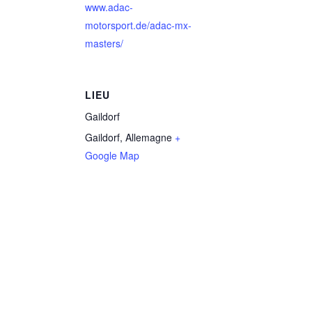
www.adac-
motorsport.de/adac-mx-
masters/
LIEU
Gaildorf
Gaildorf
,
Allemagne
+
Google Map