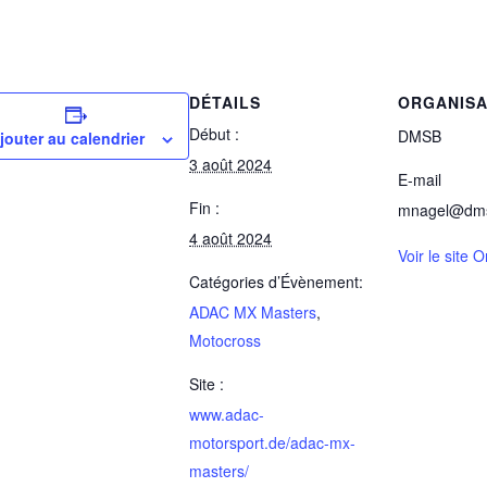
DÉTAILS
ORGANIS
Début :
DMSB
jouter au calendrier
3 août 2024
E-mail
Fin :
mnagel@dm
4 août 2024
Voir le site 
Catégories d’Évènement:
ADAC MX Masters
,
Motocross
Site :
www.adac-
motorsport.de/adac-mx-
masters/