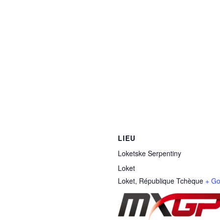
LIEU
Loketske Serpentiny
Loket
Loket
,
République Tchèque
+ Go