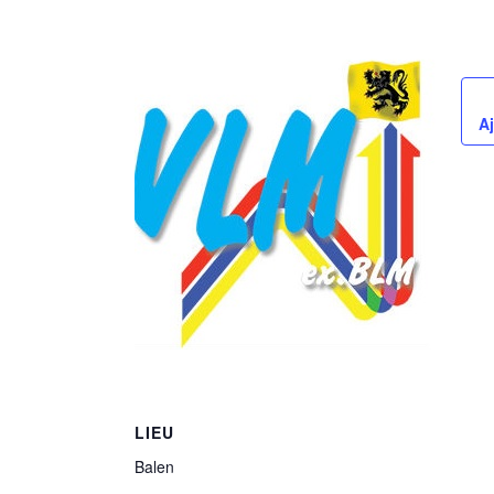
Aj
LIEU
Balen