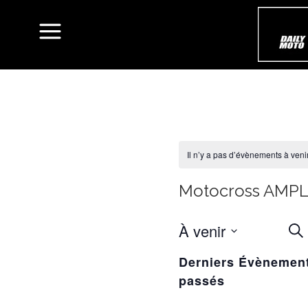
Il n’y a pas d’évènements à venir
Motocross AMP
À venir
R
Rec
ET
Sélectionnez
Derniers Évènemen
une
NA
passés
date.
D