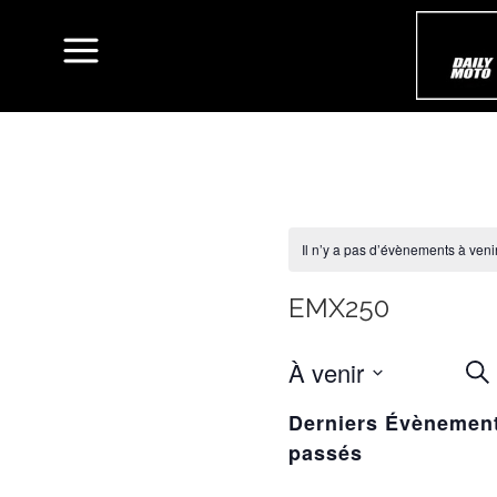
Il n’y a pas d’évènements à venir
EMX250
À venir
R
Rec
ET
Sélectionnez
Derniers Évènemen
une
NA
passés
date.
D