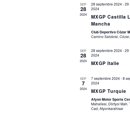
28 septembre 2024
-
29
SEP
V
28
2024
É
2024
MXGP Castilla 
Mancha
Club Deportivo Cózar 
Camino Salobral, Cózar
28 septembre 2024
-
29
SEP
28
2024
2024
MXGP Italie
7 septembre 2024
-
8 se
SEP
7
2024
2024
MXGP Turquie
Afyon Motor Sports Ce
Mahallesi, Dörtyol Mah. 
Cad, Afyonkarahisar