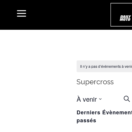
Il n’y a pas d’évènements à venir
Supercross
À venir
R
Rec
ET
Sélectionnez
Derniers Évènemen
une
NA
passés
date.
D