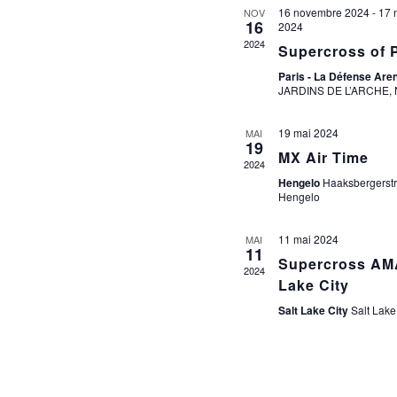
16 novembre 2024
-
17 
NOV
V
16
2024
É
2024
Supercross of P
Paris - La Défense Are
JARDINS DE L’ARCHE,
19 mai 2024
MAI
19
MX Air Time
2024
Hengelo
Haaksbergerstr
Hengelo
11 mai 2024
MAI
11
Supercross AMA
2024
Lake City
Salt Lake City
Salt Lake