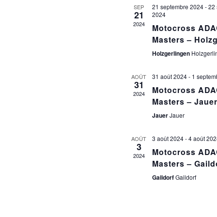
21 septembre 2024
-
22
SEP
V
21
2024
É
2024
Motocross AD
Masters – Holzg
Holzgerlingen
Holzgerli
31 août 2024
-
1 septem
AOÛT
31
Motocross AD
2024
Masters – Jaue
Jauer
Jauer
3 août 2024
-
4 août 202
AOÛT
3
Motocross AD
2024
Masters – Gaild
Gaildorf
Gaildorf