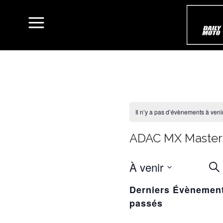
Il n’y a pas d’évènements à venir
ADAC MX Master
À venir
R
Rec
ET
Sélectionnez
Derniers Évènemen
une
NA
passés
date.
D