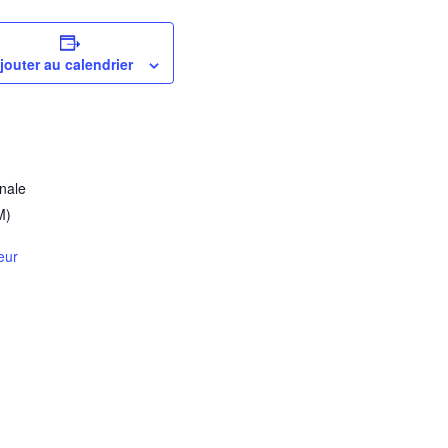
jouter au calendrier
onale
M)
eur