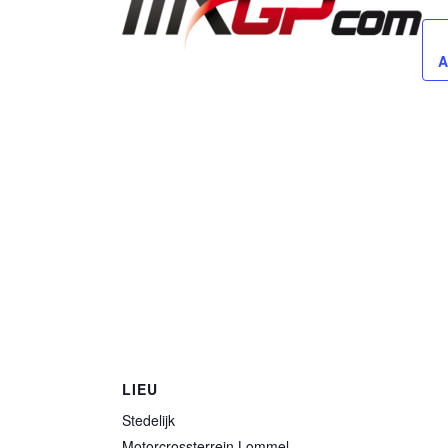
A
LIEU
Stedelijk
Motorcrossterrein Lommel