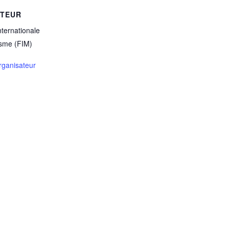
ATEUR
nternationale
isme (FIM)
Organisateur