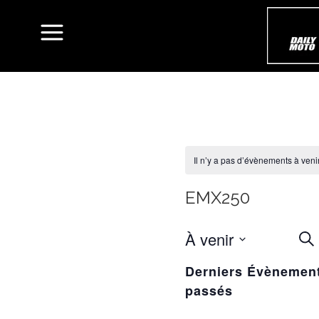
Il n’y a pas d’évènements à venir
EMX250
À venir
R
Rec
ET
Sélectionnez
Derniers Évènemen
une
NA
passés
date.
D