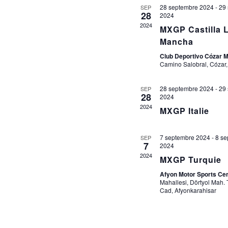
28 septembre 2024
-
29
SEP
V
28
2024
É
2024
MXGP Castilla 
Mancha
Club Deportivo Cózar 
Camino Salobral, Cózar
28 septembre 2024
-
29
SEP
28
2024
2024
MXGP Italie
7 septembre 2024
-
8 se
SEP
7
2024
2024
MXGP Turquie
Afyon Motor Sports Ce
Mahallesi, Dörtyol Mah. 
Cad, Afyonkarahisar